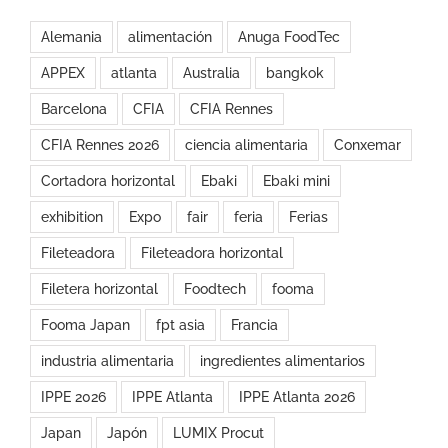
Alemania
alimentación
Anuga FoodTec
APPEX
atlanta
Australia
bangkok
Barcelona
CFIA
CFIA Rennes
CFIA Rennes 2026
ciencia alimentaria
Conxemar
Cortadora horizontal
Ebaki
Ebaki mini
exhibition
Expo
fair
feria
Ferias
Fileteadora
Fileteadora horizontal
Filetera horizontal
Foodtech
fooma
Fooma Japan
fpt asia
Francia
industria alimentaria
ingredientes alimentarios
IPPE 2026
IPPE Atlanta
IPPE Atlanta 2026
Japan
Japón
LUMIX Procut