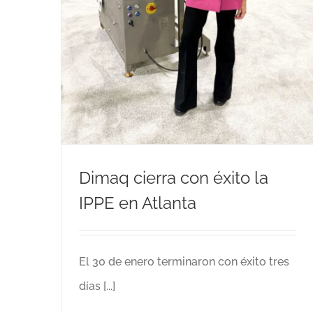
ategorizar
Dimaq cierra con éxito la
IPPE en Atlanta
El 30 de enero terminaron con éxito tres
días [...]
Seafood Expo Global / Seafood