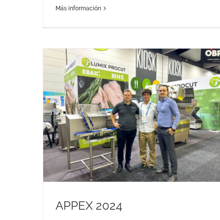
Processing Global
Más información
Ferias
Maquinaria de alimentación
Sin categoriza
ategorizar
APPEX 2024