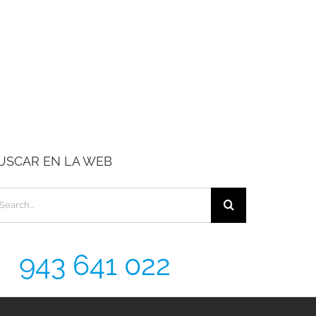
USCAR EN LA WEB
arch
:
943 641 022